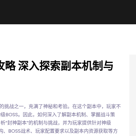
攻略 深入探索副本机制与
度的挑战之一，充满了神秘和考验。在这个副本中，玩家不
级BOSS。因此，如何深入了解副本机制、掌握战斗策
析“封神副本”的机制与挑战，并为玩家提供针对神级
构、BOSS战术、玩家配置要求以及副本内资源获取等方