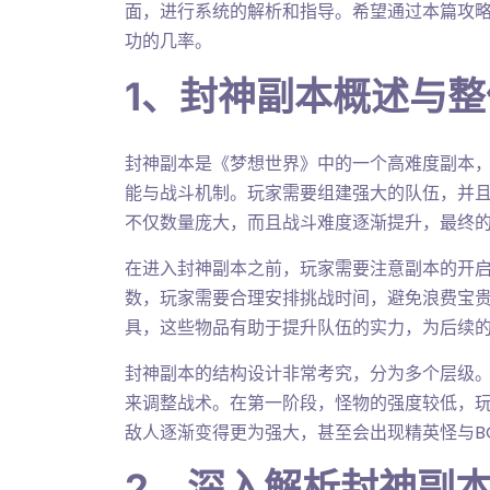
面，进行系统的解析和指导。希望通过本篇攻
功的几率。
1、封神副本概述与
封神副本是《梦想世界》中的一个高难度副本，
能与战斗机制。玩家需要组建强大的队伍，并
不仅数量庞大，而且战斗难度逐渐提升，最终的
在进入封神副本之前，玩家需要注意副本的开
数，玩家需要合理安排挑战时间，避免浪费宝
具，这些物品有助于提升队伍的实力，为后续
封神副本的结构设计非常考究，分为多个层级
来调整战术。在第一阶段，怪物的强度较低，
敌人逐渐变得更为强大，甚至会出现精英怪与B
2、深入解析封神副