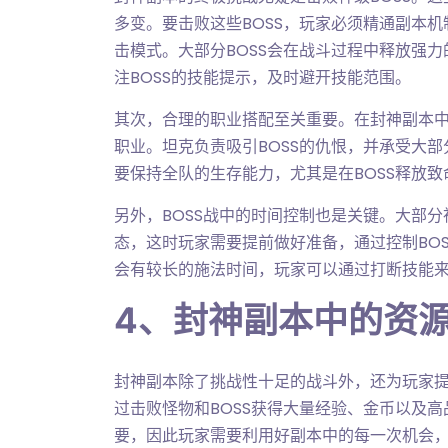
多变。要击败这些BOSS，玩家必须精通副本机
击模式。大部分BOSS会在战斗过程中释放强
注BOSS的技能提示，及时避开技能范围。
其次，合理的职业搭配至关重要。在封神副本
职业。坦克负责吸引BOSS的仇恨，并承受大
要保持全队的生存能力，尤其是在BOSS释放
另外，BOSS战中的时间控制也是关键。大部分
态，这时玩家需要提前做好准备，通过控制BOS
会有较长的施法时间，玩家可以通过打断技能来
4、封神副本中的资
封神副本除了挑战性十足的战斗外，还为玩家
过击败怪物和BOSS获得大量经验、金币以及
要，因此玩家需要利用好副本中的每一次机会