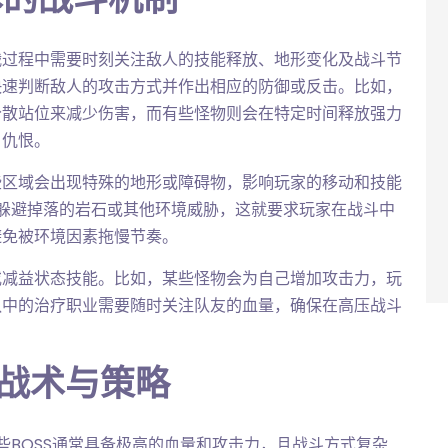
战过程中需要时刻关注敌人的技能释放、地形变化及战斗节
快速判断敌人的攻击方式并作出相应的防御或反击。比如，
分散站位来减少伤害，而有些怪物则会在特定时间释放强力
引仇恨。
些区域会出现特殊的地形或障碍物，影响玩家的移动和技能
须躲避掉落的岩石或其他环境威胁，这就要求玩家在战斗中
避免被环境因素拖慢节奏。
或减益状态技能。比如，某些怪物会为自己增加攻击力，玩
队中的治疗职业需要随时关注队友的血量，确保在高压战斗
的战术与策略
些BOSS通常具备极高的血量和攻击力，且战斗方式复杂