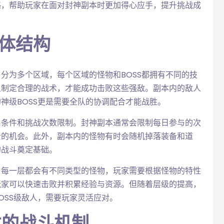
略，帮助玩家在面对封神副本时更加得心应手，提升挑战成
整体结构
分为多个区域，每个区域的怪物和BOSS都拥有不同的技
且制定合理的战术，才能成功击败这些强敌。副本内的敌人
神级BOSS更是需要全队的协调配合才能战胜。
启条件和挑战次数限制。封神副本通常会限制每日参与的次
贵的机会。此外，副本内的怪物有时会随机掉落装备和道
的战斗奠定基础。
。每一层都会有不同类型的怪物，玩家需要根据怪物的特性
玩家可以快速击败并积累经验与资源。但随着层级的提高，
OSS级敌人，需要玩家灵活应对。
本的战斗机制