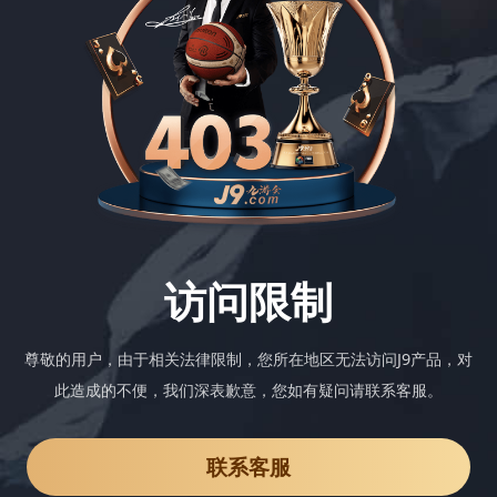
访问限制
尊敬的用户，由于相关法律限制，您所在地区无法访问J9产品，对
此造成的不便，我们深表歉意，您如有疑问请联系客服。
联系客服